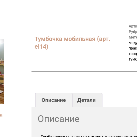
Арт
Руб
Тумбочка мобильная (арт.
Мет
мод
el14)
прак
торц
тум
Описание
Детали
а
Описание
Тумба
служит не только стильным украшением де