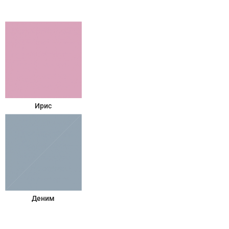
Ирис
Деним