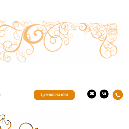
с
+7(906)063-0900