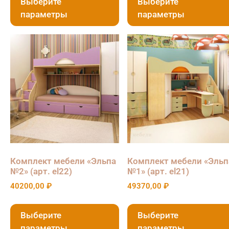
Выберите
Выберите
параметры
параметры
Комплект мебели «Эльпа
Комплект мебели «Эльп
№2» (арт. el22)
№1» (арт. el21)
40200,00
₽
49370,00
₽
Выберите
Выберите
параметры
параметры