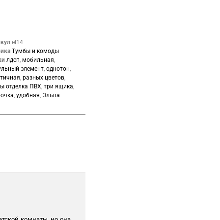
икул
el14
рика
Тумбы и комоды
ки
лдсп
,
мобильная
,
ульный элемент
,
однотон
,
тичная
,
разных цветов
,
ы отделка ПВХ
,
три ящика
,
бочка
,
удобная
,
Эльпа
тской комнаты, но она