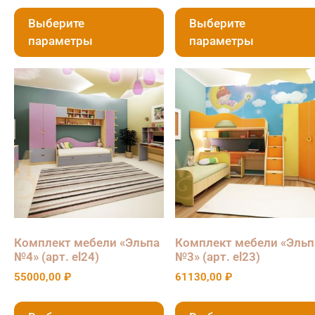
Выберите
Выберите
параметры
параметры
Комплект мебели «Эльпа
Комплект мебели «Эльп
№4» (арт. el24)
№3» (арт. el23)
55000,00
₽
61130,00
₽