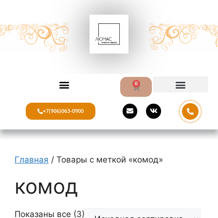
0
Доставка и оплата
+7(906)063-0900
Главная
/ Товары с меткой «комод»
комод
Показаны все (3)